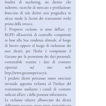
finalità di marketing, sia diretto che
indiretto, ricerche di mercato e profilazione;
l'esercizio di tale diritto non pregiudica in
alcun modo la liceità dei trattamenti svolti
prima della revoca;
f. Proporre reclamo ai sensi dell’art. 77
RGPD all’autorità di controllo competente
in base alla Sua residenza abituale, al luogo
di lavoro oppure al luogo di violazione dei
suoi diritti; per l’Italia è competente il
Garante per la protezione dei dati personali,
contattabile tramite i dati di contatto
riportati sul sito web
http://www.garanteprivacy.it.
I predetti diritti potranno essere esercitati
inviando apposita richiesta al Titolare del
trattamento mediante i canali di contatto
indicati all’art. 1 della presente informativa.
Le richieste relative all’esercizio dei diritti
dell'utente saranno evase senza ingiustificato