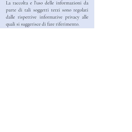
La raccolta e l’uso delle informazioni da
parte di tali soggetti terzi sono regolati
dalle rispettive informative privacy alle
quali si suggerisce di fare riferimento.
Cookies inseriti a fini di
analisi aggregata delle visite
al sito
Questo Sito si avvale di strumenti di
analisi aggregata dei dati di navigazione
che consentono di migliorare i Siti Web,
(Google Analytics, altri-elenco…). Questi
strumenti utilizzano dei cookies che
vengono depositati nel computer
dell’utente allo scopo di consentire al
gestore del Sito di analizzare come gli